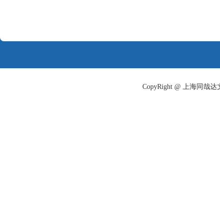
CopyRight @ 上海