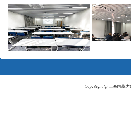
CopyRight @ 上海