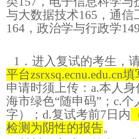
类
157
，电子信息科学与
与大数据技术
165
，通信
164
，政治学与行政学
14
1
．进入复试的考生，
平台
zsrxsq.ecnu.edu.cn
填
申请时须上传：
a.
本人身
海市绿色“随申码”；
c.
个
字）；
d.
复试考前
7
日内
检测为阴性的报告
。