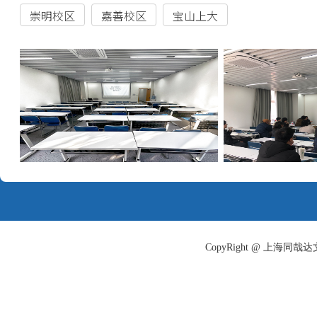
3.
插班生复试笔试时
复试面试从下午
15
点开
区
(
上海市中山北路
3663
以准考证为准。考生一
号门进入，进校后按指
要，请考生充分预留时
少提前
45
分钟到达进校
CopyRight @ 上海
原文链接：
https://zsb.ec
detail.jsp?newsUuid=7580