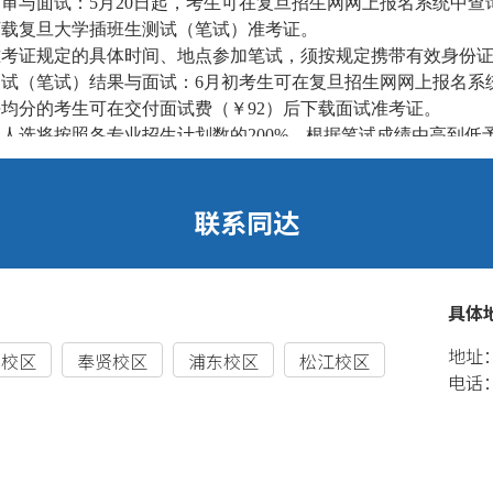
初审与面试：
5月20日起，考生可在复旦招生网网上报名系统中查
下载复旦大学插班生测试（笔试）准考证。
准考证规定的具体时间、地点参加笔试，须按规定携带有效身份
测试（笔试）结果与面试：
6月初考生可在复旦招生网网上报名系
均分的考生可在交付面试费（￥92）后下载面试准考证。
试人选将按照各专业招生计划数的
200%，根据笔试成绩由高到
。
面试结果与预录取：
6月中旬，考生可在网上报名系统中查询面试
占60%，面试成绩占40%。预录取名单将在复旦招生网上公示
考生须在通知书规定时间内将预录取通知回执、《
2014年普通
办或档案馆盖章有效）一并寄至复旦大学招生办公室。我校将对
考生须在第一学年结束后一个月内将所在院校开具的第一学年正
提交的上述相关材料若不符合规定，将被取消插班生录取资格。
籍管理
通过考核的学生，经复旦大学招生领导小组审定，并报请上海市
办理学生的转学手续。
通过考核的学生于当年
9月进入复旦大学相应专业插班学习。在正