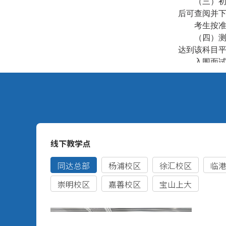
（三）
后可查阅并
考生按
（四）
达到该科目平
入围面
证中的说明
（五）
单，笔试成绩
书。
预录取
所在高校招
预录取
考生所
五、学
（一）
生所在高校
（二）