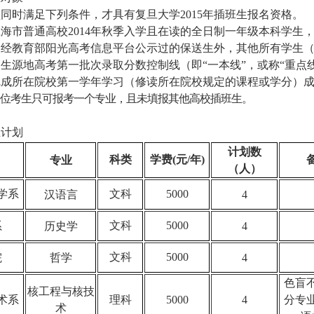
须同时满足下列条件，才具有复旦大学
2015年插班生报名资格。
上海市普通高校
2014年秋季入学且在读的全日制一年级本科学生
除经教育部阳光高考信息平台公示过的保送生外，其他所有学生
到生源地高考第一批次录取分数控制线（即
“一本线”，或称“重点
完成所在院校第一学年学习（修读所在院校规定的课程或学分）
位考生只可报考一个专业，且未填报其他高校插班生。
生计划
计划数
科类
学费(元/年)
专业
（人）
学系
文科
5000
汉语言
4
文科
5000
系
历史学
4
文科
5000
院
哲学
4
色盲
核工程与核技
术系
理科
5000
4
分专
术