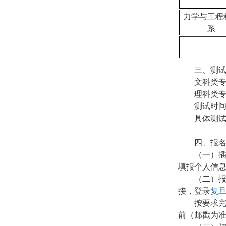
力学与工程
系
三、测
文科类
理科类
测试时
具体测
四、报
（一）
填报个人信
（二）
接，登录
复
按要求
前（邮戳为