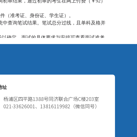
询初审结果，通过初审的考生在网上付费（￥92）
证件（准考证、身份证、学生证）。
统中查询笔试结果。笔试总分过线，且单科及格并
低予以确定。面试的具体要求与安排可查看面试准考
结果。我校将结合笔试与面试成绩确定预录取名
一周，公示无异议者将获得预录取通知书和体检通知
高等学校统一招生录取新生名册》（即考生录检表，须
上述材料进行审核。
式成绩单寄至我校，我校将进一步审核。
教育委员会批准，由上海市教育委员会审定并通知学
式取得复旦大学学籍期前，学生若违反《复旦大学