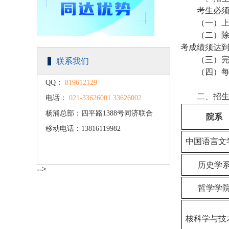
考生必
（一）
（二）
考成绩须达
（三）
联系我们
（四）
每
QQ：
819612129
二、招
电话：
021-33626001 33626002
杨浦总部：四平路1388号同济联合
院系
移动电话：13816119982
广场C楼203
中国语言文
历史学
-->
哲学学
核科学与技