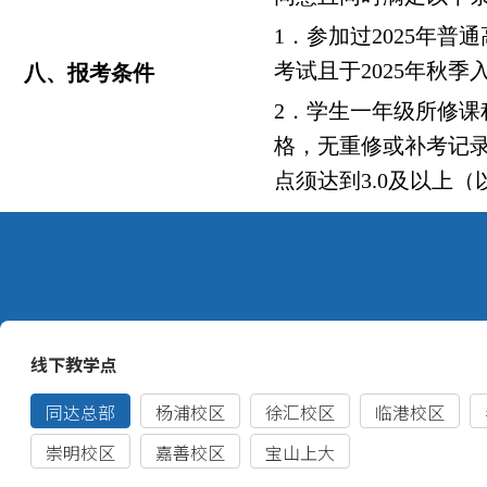
1
．参加过2025年普
考试且于2025年秋季
八、报考条件
2
．学生一年级所修课
格，无重修或补考记
点须达到3.0及以上（
如总绩点为其他标准
权平均成绩须不低于8
3.
身体健康、品学兼优
录。
九、专业培养对入学外语
入学外语考试语种不
考试语种的要求
种为英语。
以教育部、原卫生部