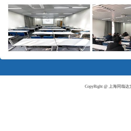
的《普通高等学校招
（教学〔2003〕3号
十、身体健康状况要求
据，考生须据实上报
史，学校将按照本校
与休学的规定执行。
（一）
单科分数要求
门科目成绩均须达到60
绩未达要求者不予录
（二）
录取规则
：根
CopyRight @ 上海
确定学校录取分数线。
数优先”的原则，专业
现同分的情况，按照“
低分依次排序录取。
在专业录取过程中，