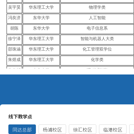
吴宇昊
华东理工大学
物理学类
冯良济
东华大学
人工智能
胡陈
东华大学
电子信息系
徐宁泽
华东理工大学
智能与机器人大类
邵珠涵
华东理工大学
化工管理双学位
朱煜成
华东理工大学
化学类
朱俊韬
东华大学
理科试验班
孙伟栋
华东理工大学
智慧化工大类
皮瑞杰
华东理工大学
能源与环境大类
浦阅洲
华东理工大学
智慧化工大类
陈卿源
上海大学
信息管理与信息系统
郑博文
东华大学
材料类（卓越班）
张皓森
华东理工大学
机械类