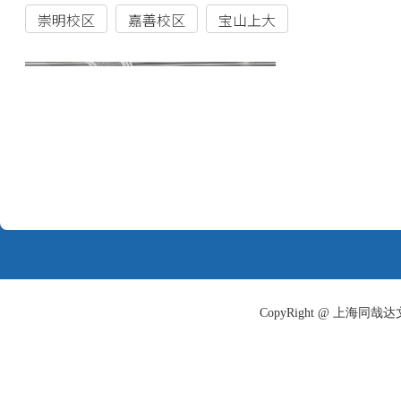
汪庆玉
华东理工大学
智慧化工大类
肖垚
华东理工大学
能源与环境大类
各专业最低录取分如下：
法学试验班
234.7
传播学
219.98
行政管理
215.24
汉语言文学（中外文化交流）
224.08
文化产业管理
219.55
CopyRight @ 上海
工业设计
223.15
核工程与核技术
220.2
海洋科学（物理海洋与观测技术）
213.65