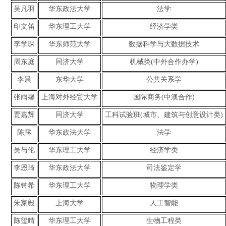
吴凡羽
华东政法大学
法学
印文笛
华东理工大学
经济学类
李学琛
华东师范大学
数据科学与大数据技术
周东庭
同济大学
机械类(中外合作办学)
李晨
东华大学
公共关系学
张雨馨
上海对外经贸大学
国际商务(中澳合作)
贾嘉辉
同济大学
工科试验班(城市、建筑与创意设计类)
陈露
华东政法大学
法学
吴与伦
华东理工大学
经济学类
李恩琦
华东政法大学
司法鉴定学
陈钟希
华东理工大学
物理学类
朱家毅
上海大学
人工智能
陈玺晴
华东理工大学
生物工程类