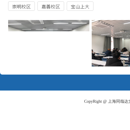
历史学系
历史学
文科
哲学学院
哲学
文科
哲学（哲学-人工智
理科
哲学学院
能双学士学位）
核科学与技术系
核工程与核技术
理科
智能机器人与先进制造
智能科学与技术（智
理科
创新学院
能力学方向）
环境科学与工程系
环境科学
理科
生物医学工程与技术创
理科
生物医学工程
新学院
CopyRight @ 上海
三、报名及考核程序