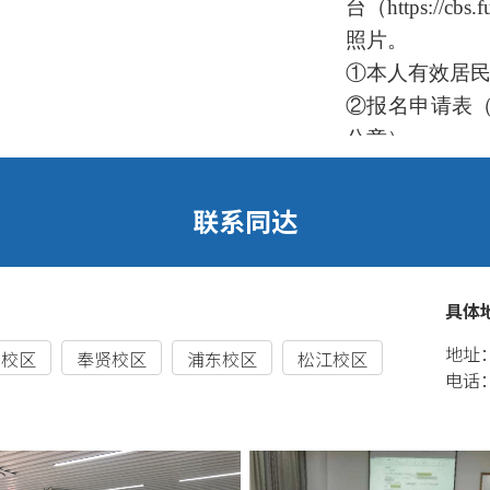
台（https://
照片。
①本人有效居
②报名申请表
公章）
③所在高校第
④2024年普
在高校招生部
2.
打印准考证
规则
报名材料审核
3.
考试
①考试时间：20
②考试科目：英
4.
录取原则
①考试单科成绩