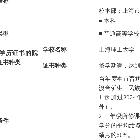
全称
校本部：上海市
■
本科
类型
■
普通高等学
学校名称
上海理工大学
学历证书的院
证书种类
证书种类
修学期满，达
当年度本市普
澳台侨生、民
1.
参加过20
外）。
2.
一年级所修
条件
学分的平均绩
绩点的60%。