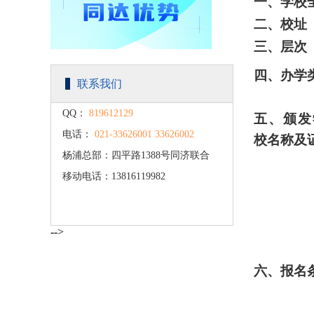
一、学校
二、校址
三、层次
四、办学
联系我们
QQ：
819612129
五、颁发
电话：
021-33626001 33626002
校名称及
杨浦总部：四平路1388号同济联合
移动电话：13816119982
广场C楼203
-->
六、报名