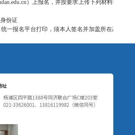
cbs.fudan.edu.cn）上报名，并按要求上传下列材料扫描
民身份证
（统一报名平台打印，须本人签名并加盖所在高校教
一学期成绩单（须加盖所在高校教务部门公章）
通高等学校统一招生录取新生名册（即考生录检表，须
门或档案部门公章）
通过后，学生在规定时间内登录报名平台自行打印准考
25年5月24日上午9:00开考。
语、高等数学，每门考试科目的满分值为100分。
在50分及以上者，按合成总分从高分到低分排序，