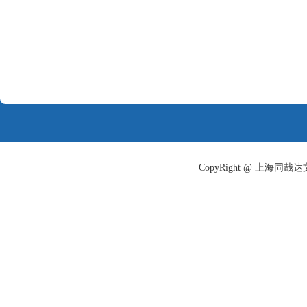
CopyRight @ 上海