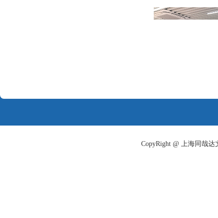
CopyRight @ 上海