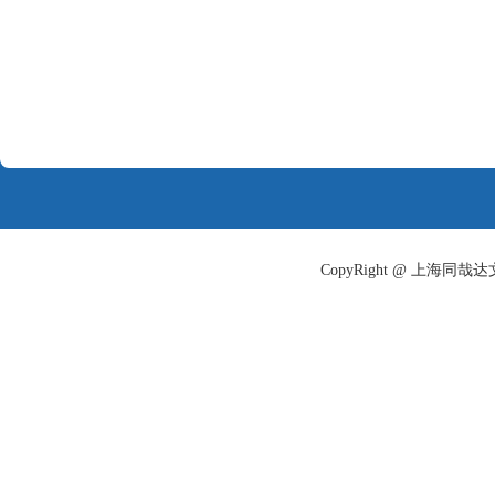
CopyRight @ 上海