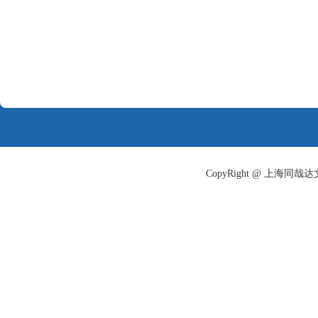
CopyRight @ 上海