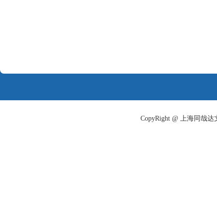
CopyRight @ 上海